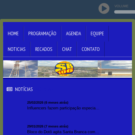
VOLUME
HOME
PROGRAMAÇÃO
AGENDA
EQUIPE
NOTICIAS
RECADOS
CHAT
CONTATO
NOTÍCIAS
NOTÍCIAS
25/02/2026 (6 meses atrás)
Influencers fazem participação especial na rádio SB 106 FM
29/01/2026 (7 meses atrás)
Bloco do Dotô agita Santa Branca com pré Carnaval