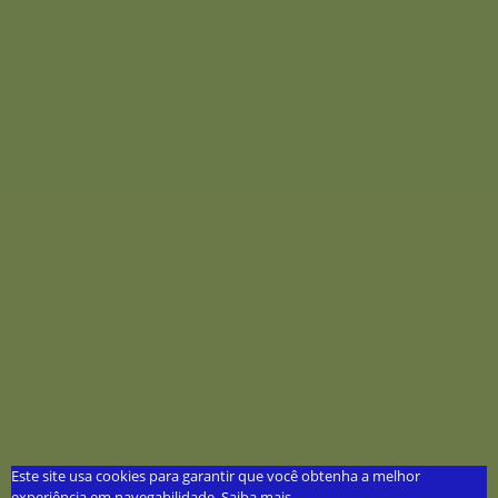
Este site usa cookies para garantir que você obtenha a melhor
experiência em navegabilidade.
Saiba mais...